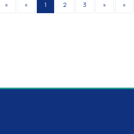
«
«
1
2
3
»
»